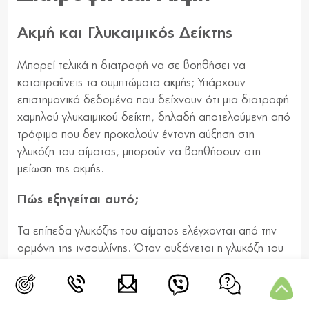
Ακμή και Γλυκαιμικός Δείκτης
Μπορεί τελικά η διατροφή να σε βοηθήσει να
καταπραΰνεις τα συμπτώματα ακμής; Υπάρχουν
επιστημονικά δεδομένα που δείχνουν ότι μια διατροφή
χαμηλού γλυκαιμικού δείκτη, δηλαδή αποτελούμενη από
τρόφιμα που δεν προκαλούν έντονη αύξηση στη
γλυκόζη του αίματος, μπορούν να βοηθήσουν στη
μείωση της ακμής.
Πώς εξηγείται αυτό;
Τα επίπεδα γλυκόζης του αίματος ελέγχονται από την
ορμόνη της ινσουλίνης. Όταν αυξάνεται η γλυκόζη του
αίματος, απαιτούνται αυξημένα επίπεδα ινσουλίνης για
να την επαναφέρουν. Ωστόσο, η αύξηση της
ινσουλίνης διεγείρει ταυτόχρονα την έκκριση