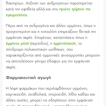
βακτηρίων. Αύξηση των ανδρογόνων παρατηρείται
κατά την εφηβεία αλλά και στο
πρώτο τρίμηνο της
εγκυμοσύνης
.
Πέρα από τα ανδρογόνα και άλλες ορμόνες, όπως η
προγεστερόνη και η ινσουλίνη επηρεάζουν θετικά την
εμφάνιση ακμής. Επομένως, καταστάσεις όπως η
έμμηνος ρύση
(περίοδος), η
εμμηνόπαυση
, το
σύνδρομο πολυκυστικών ωοθηκών, που
χαρακτηρίζονται από ορμονικές ανισορροπίες μπορούν
να αποτελέσουν γόνιμο έδαφος για την εμφάνιση
ακμής.
Φαρμακευτική αγωγή
Η λήψη φαρμάκων που περιλαμβάνουν ορμόνες,
κορτικοειδή, αναβολικά, στεροειδή, λίθιο καθώς και
άλλες ουσίες, μπορεί να οδηγήσουν στην εμφάνιση