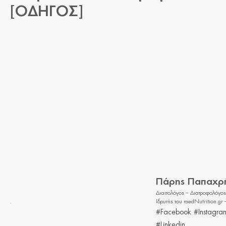
[ΟΔΗΓΟΣ]
Πάρης Παπαχρ
Διαιτολόγος – Διατροφολόγος
Ιδρυτής του medNutrition.gr
#Facebook
#Instagra
#Linkedin