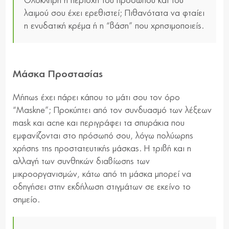
Ολόκληρη η περιοχή του προσώπου και του
λαιμού σου έχει ερεθιστεί; Πιθανότατα να φταίει
η ενυδατική κρέμα ή η “βάση” που χρησιμοποιείς.
Mάσκα Προστασίας
Μήπως έχει πάρει κάπου το μάτι σου τον όρο
“Μaskne”; Προκύπτει από τον συνδυασμό των λέξεων
mask και acne και περιγράφει τα σπυράκια που
εμφανίζονται στο πρόσωπό σου, λόγω πολύωρης
χρήσης της προστατευτικής μάσκας. Η τριβή και η
αλλαγή των συνθηκών διαβίωσης των
μικροοργανισμών, κάτω από τη μάσκα μπορεί να
οδηγήσει στην εκδήλωση στιγμάτων σε εκείνο το
σημείο.