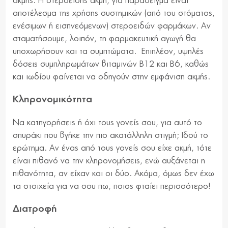
ακμής. Η στεροειδής ακμή, για παράδειγμα είναι
αποτέλεσμα της χρήσης συστημικών (από του στόματος,
ενέσιμων ή εισπνεόμενων) στεροειδών φαρμάκων. Αν
σταματήσουμε, λοιπόν, τη φαρμακευτική αγωγή θα
υποχωρήσουν και τα συμπτώματα. Επιπλέον, υψηλές
δόσεις συμπληρωμάτων βιταμινών Β12 και Β6, καθώς
και ιωδίου φαίνεται να οδηγούν στην εμφάνιση ακμής.
Κληρονομικότητα
Να κατηγορήσεις ή όχι τους γονείς σου, για αυτό το
σπυράκι που βγήκε την πιο ακατάλληλη στιγμή; Ιδού το
ερώτημα. Αν ένας από τους γονείς σου είχε ακμή, τότε
είναι πιθανό να την κληρονομήσεις, ενώ αυξάνεται η
πιθανότητα, αν είχαν και οι δύο. Ακόμα, όμως δεν έχω
τα στοιχεία για να σου πω, ποιος φταίει περισσότερο!
Διατροφή