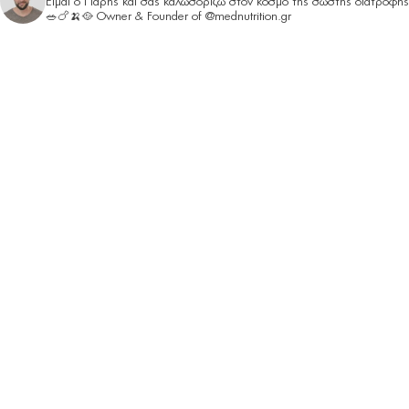
Είμαι ο Παρης και σας καλωσορίζω στον κόσμο της σωστής διατροφής
🥗🍗🍌🥘
Owner & Founder of @mednutrition.gr