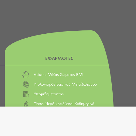
ΕΦΑΡΜΟΓΕΣ
Δείκτης Μάζας Σώματος BMI
Υπολογισμός Βασικού Μεταβολισμού
Θερμιδομετρητής
Πόσο Νερό χρειάζεσαι Καθημερινά
Εργαλείο Διατροφικών Στόχων
Μάθετε τις Ισοδυναμίες Τροφίμων
Ετικέτες Τροφίμων