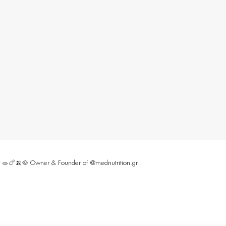
ς 🥗🍗🍌🥘
Owner & Founder of @mednutrition.gr