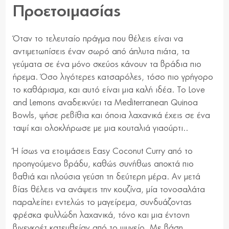
Προετοιμασίας
Όταν το τελευταίο πράγμα που θέλεις είναι να
αντιμετωπίσεις έναν σωρό από άπλυτα πιάτα, τα
γεύματα σε ένα μόνο σκεύος κάνουν τα βράδια πιο
ήρεμα. Όσο λιγότερες κατσαρόλες, τόσο πιο γρήγορο
το καθάρισμα, και αυτό είναι μια καλή ιδέα. Το Love
and Lemons αναδεικνύει τα Mediterranean Quinoa
Bowls, ψήσε ρεβίθια και όποια λαχανικά έχεις σε ένα
ταψί και ολοκλήρωσε με μια κουταλιά γιαούρτι..
Ή ίσως να ετοιμάσεις Easy Coconut Curry από το
προηγούμενο βράδυ, καθώς συνήθως αποκτά πιο
βαθιά και πλούσια γεύση τη δεύτερη μέρα. Αν μετά
βίας θέλεις να ανάψεις την κουζίνα, μία τονοσαλάτα
παραλείπει εντελώς το μαγείρεμα, συνδυάζοντας
φρέσκα φυλλώδη λαχανικά, τόνο και μια έντονη
βινεγκρέτ κατευθείαν από το ψυγείο. Με βάση