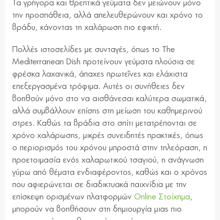
Τα γρήγορα και θρεπτικά γεύματα δεν μειώνουν μόνο
την προσπάθεια, αλλά απελευθερώνουν και χρόνο το
βράδυ, κάνοντας τη χαλάρωση πιο εφικτή.
Πολλές ιστοσελίδες με συνταγές, όπως το The
Mediterranean Dish προτείνουν γεύματα πλούσια σε
φρέσκα λαχανικά, άπαχες πρωτεΐνες και ελάχιστα
επεξεργασμένα τρόφιμα. Αυτές οι συνήθειες δεν
βοηθούν μόνο στο να αισθάνεσαι καλύτερα σωματικά,
αλλά συμβάλλουν επίσης στη μείωση του καθημερινού
στρες. Καθώς τα βράδια στο σπίτι μετατρέπονται σε
χρόνο χαλάρωσης, μικρές συνειδητές πρακτικές, όπως
ο περιορισμός του χρόνου μπροστά στην τηλεόραση, η
προετοιμασία ενός χαλαρωτικού τσαγιού, η ανάγνωση
γύρω από θέματα ενδιαφέροντος, καθώς και ο χρόνος
που αφιερώνεται σε διαδικτυακά παιχνίδια με την
επίσκεψη ορισμένων πλατφορμών
Online Στοίχημα
,
μπορούν να βοηθήσουν στη δημιουργία μιας πιο