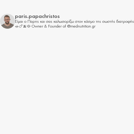
paris.papachristos
Είμαι ο Παρης και σας καλωσορίζω στον κόσμο της σωστής διατροφής
🥗🍗🍌🥘
Owner & Founder of @mednutrition.gr