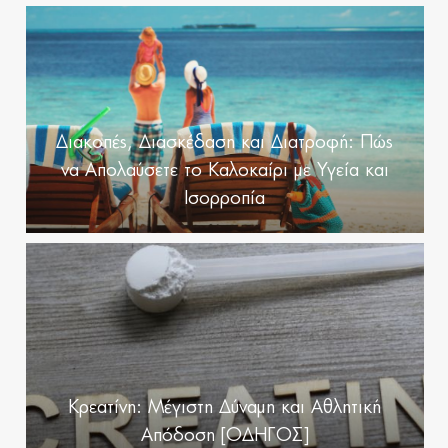
Διακοπές, Διασκέδαση και Διατροφή: Πώς
να Απολαύσετε το Καλοκαίρι με Υγεία και
Ισορροπία
Κρεατίνη: Μέγιστη Δύναμη και Αθλητική
Απόδοση [ΟΔΗΓΟΣ]