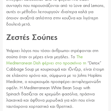
συνταγές που παρουσιάζονται από το Love and Lemons,
αυτές οι μέθοδοι λειτουργούν ιδιαίτερα καλά για
όποιον αναζητά απλότητα στην κουζίνα και λιγότερη
δουλειά μετά.
Ζεστές Σούπες
Υπάρχει λόγος που τόσοι άνθρωποι στρέφονται στη
σούπα όταν οι μέρες είναι μεγάλες. Το
The
Mediterranean Dish φέρνει στο προσκήνιο τη
“Detox”
Cabbage Soup με κουρκουμά και τζίντζερ, είναι έτοιμη
σε ελάχιστο χρόνο και, σύμφωνα με το Johns Hopkins
Medicine, ο κουρκουμάς προσφέρει αντιφλεγμονώδη
οφέλη. Η Mediterranean White Bean Soup with
Spinach βασίζεται σε κρεμώδη φασόλια, πράσινα
λαχανικά και άφθονα μυρωδικά για κάτι που είναι
ταυτόχρονα χορταστικό και θρεπτικό.