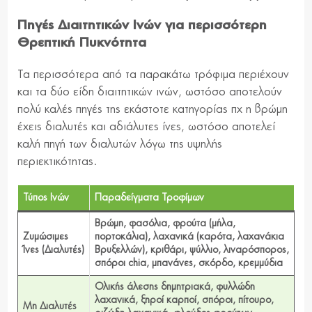
Πηγές Διαιτητικών Ινών για περισσότερη
Θρεπτική Πυκνότητα
Τα περισσότερα από τα παρακάτω τρόφιμα περιέχουν
και τα δύο είδη διαιτητικών ινών, ωστόσο αποτελούν
πολύ καλές πηγές της εκάστοτε κατηγορίας πχ η βρώμη
έχεις διαλυτές και αδιάλυτες ίνες, ωστόσο αποτελεί
καλή πηγή των διαλυτών λόγω της υψηλής
περιεκτικότητας.
Τύπος Ινών
Παραδείγματα Τροφίμων
Βρώμη, φασόλια, φρούτα (μήλα,
Ζυμώσιμες
πορτοκάλια), λαχανικά (καρότα, λαχανάκια
Ίνες (Διαλυτές)
Βρυξελλών), κριθάρι, ψύλλιο, λιναρόσπορος,
σπόροι chia, μπανάνες, σκόρδο, κρεμμύδια
Ολικής άλεσης δημητριακά, φυλλώδη
λαχανικά, ξηροί καρποί, σπόροι, πίτουρο,
Μη Διαλυτές