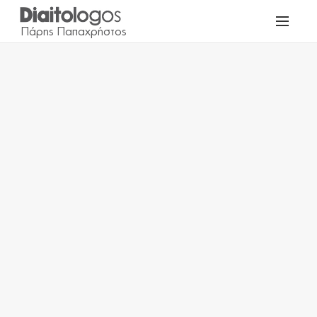
Τι είναι;
Ενεργειακή vs Θρεπτική Πυκνότητα
Υγεία