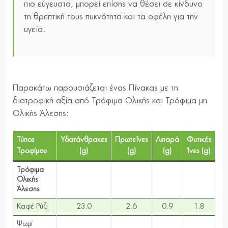
πιο εύγευστα, μπορεί επίσης να θέσει σε κίνδυνο
τη θρεπτική τους πυκνότητα και τα οφέλη για την
υγεία.
Παρακάτω παρουσιάζεται ένας Πίνακας με τη
διατροφική αξία από Τρόφιμα Ολικής και Τρόφιμα μη
Ολικής Άλεσης:
Τύπος
Υδατάνθρακες
Πρωτεΐνες
Λιπαρά
Φυτικές
Τροφίμου
(g)
(g)
(g)
Ίνες (g)
Τρόφιμα
Ολικής
Άλεσης
Καφέ Ρύζι
23.0
2.6
0.9
1.8
Ψωμί