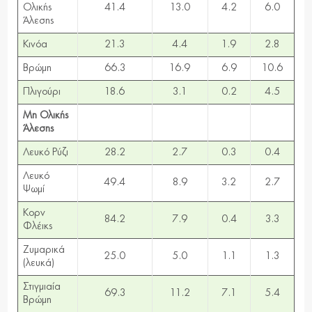
Ολικής
41.4
13.0
4.2
6.0
Άλεσης
Κινόα
21.3
4.4
1.9
2.8
Βρώμη
66.3
16.9
6.9
10.6
Πλιγούρι
18.6
3.1
0.2
4.5
Μη Ολικής
Άλεσης
Λευκό Ρύζι
28.2
2.7
0.3
0.4
Λευκό
49.4
8.9
3.2
2.7
Ψωμί
Κορν
84.2
7.9
0.4
3.3
Φλέικς
Ζυμαρικά
25.0
5.0
1.1
1.3
(λευκά)
Στιγμιαία
69.3
11.2
7.1
5.4
Βρώμη