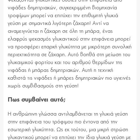
Ψεκάζοντας γλυκαντικές ουσίες στην επιφάνεια από
νιφάδες δημητριακών, συγκεκριμμένη βιομηχανία
τροφίμων μπορεί να επιτύχει την επιθυμητή γλυκιά
γεύση με σημαντικά λιγότερη ζάχαρη! Αντί να
αναμειγνύεται η ζάχαρη σε όλη τη μπάρα, ένας
ελαφρύς ψεκασμός γλυκαντικού στην επιφάνεια μπορεί
να προσφέρει επαρκή γλυκύτητα με μικρότερη συνολική
περιεκτικότητα σε ζάχαρη. Αυτό βοηθά στη μείωση του
γλυκαιμικού φορτίου και του αριθμού θερμίδων της
νιφάδας ή μπάρας δημητριακών. Αυτή η τεχνική
καθιστά τις νιφάδες ή μπάρες δημητριακών πιο υγιεινές
χωρίς συμβιβασμούς στη γεύση!
Πως συμβαίνει αυτό;
Η ανθρώπινη γλώσσα αντιλαμβάνεται τη γλυκιά γεύση
στην επιφάνεια του τρόφιμου πιο έντονα από την
εσωτερική γλυκύτητα. Ως εκ τούτου, μια μικρή στρώση
γλυκαντικού μπορεί να επιτύχει την ίδια γλυκιά γεύση με