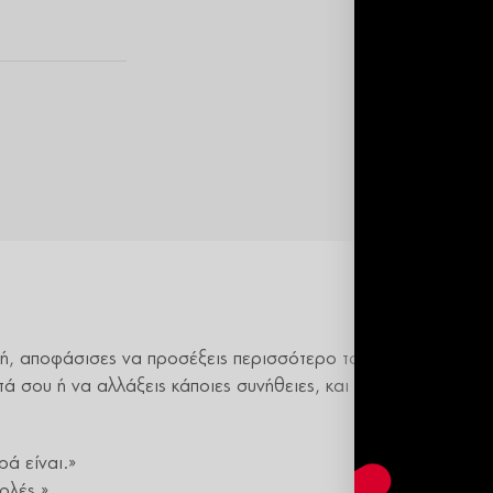
ή, αποφάσισες να προσέξεις περισσότερο τον εαυτό σου, να
τά σου ή να αλλάξεις κάποιες συνήθειες, και ξαφνικά όλοι γύ
ρά είναι.»
ολές.»