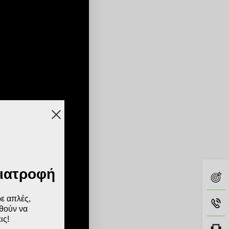
Διατροφή
ρε απλές,
θούν να
ις!