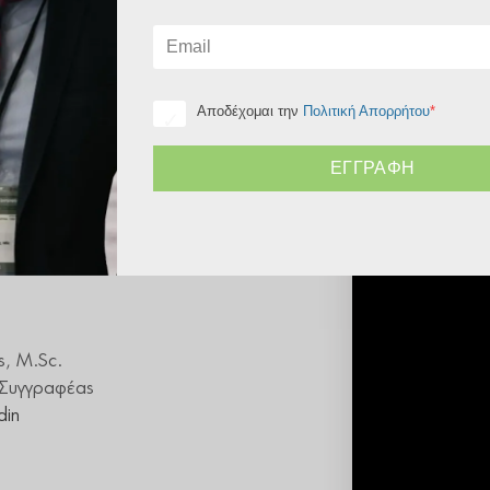
πτά
Όλοι
Αποδέχομαι την
Πολιτική Απορρήτου
*
 σε
ΕΓΓΡΑΦΉ
εση
ς, M.Sc.
– Συγγραφέας
din