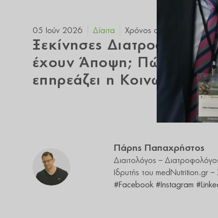
05 Ιούν 2026
Χρόνος ανάγνωσης:
3 λε
Δίαιτα
Ξεκίνησες Διατροφή και 
έχουν Άποψη; Πώς να μη
επηρεάζει η Κοινωνική Πί
Πάρης Παπαχρήστος
Διαιτολόγος – Διατροφολόγο
Ιδρυτής του medNutrition.gr 
#Facebook
#Instagram
#Linke