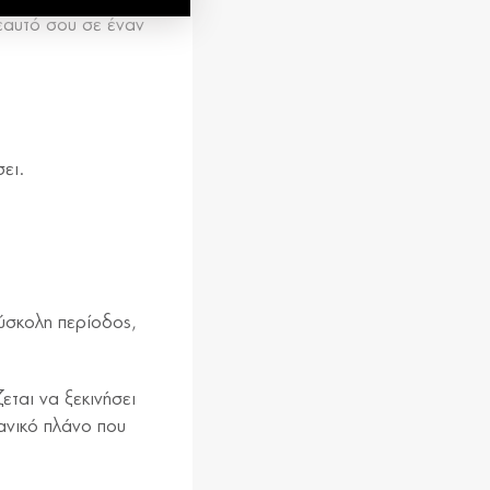
εαυτό σου σε έναν
σει.
δύσκολη περίοδος,
εται να ξεκινήσει
δανικό πλάνο που