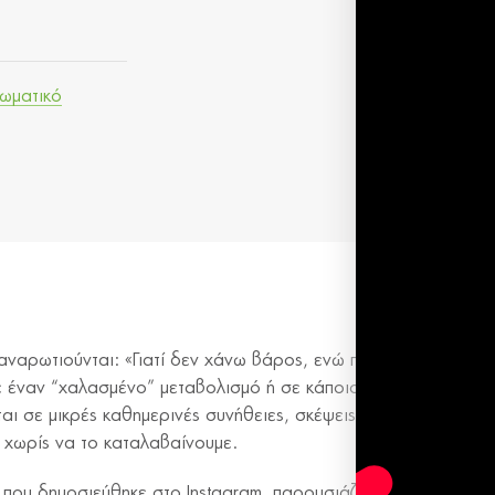
ωματικό
ναρωτιούνται: «Γιατί δεν χάνω βάρος, ενώ προσπαθώ;». Η α
ε έναν “χαλασμένο” μεταβολισμό ή σε κάποιο μυστικό διατροφ
ται σε μικρές καθημερινές συνήθειες, σκέψεις και συμπεριφορ
χωρίς να το καταλαβαίνουμε.
ο που δημοσιεύθηκε στο Instagram, παρουσιάζονται 5 χαρακτηρι