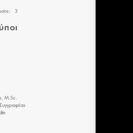
ωσης:
3
ύποι
ς, M.Sc.
– Συγγραφέας
din