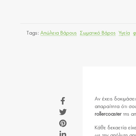
Tags:
Απώλεια Βάρους
Σωματικό Βάρος
Υγεία
φ
Αν έχεις δοκιμάσε
απαραίτητα ότι σο
rollercoaster
της α
Κάθε δεκαετία είχ
ως την απόλυτη απ