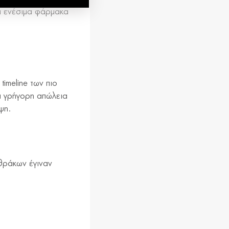
τα ενέσιμα φάρμακα
timeline των πιο
ι γρήγορη απώλεια
ψη.
νθράκων έγιναν