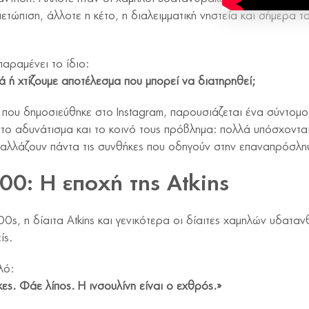
μετώπιση, άλλοτε η κέτο, η διαλειμματική νηστεία και σήμερα 
αραμένει το ίδιο:
ά ή χτίζουμε αποτέλεσμα που μπορεί να διατηρηθεί;
 που δημοσιεύθηκε στο Instagram, παρουσιάζεται ένα σύντομο 
ο αδυνάτισμα και το κοινό τους πρόβλημα: πολλά υπόσχοντα
αλλάζουν πάντα τις συνθήκες που οδηγούν στην επαναπρόσλη
00: Η εποχή της Atkins
00s, η δίαιτα Atkins και γενικότερα οι δίαιτες χαμηλών υδατα
ίς.
λό:
ς. Φάε λίπος. Η ινσουλίνη είναι ο εχθρός.»