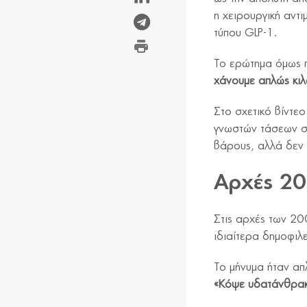
η χειρουργική αντι
τύπου GLP-1.
Το ερώτημα όμως π
χάνουμε απλώς κιλ
Στο σχετικό βίντεο
γνωστών τάσεων στ
βάρους, αλλά δεν 
Αρχές 20
Στις αρχές των 20
ιδιαίτερα δημοφιλε
Το μήνυμα ήταν απ
«Κόψε υδατάνθρακε