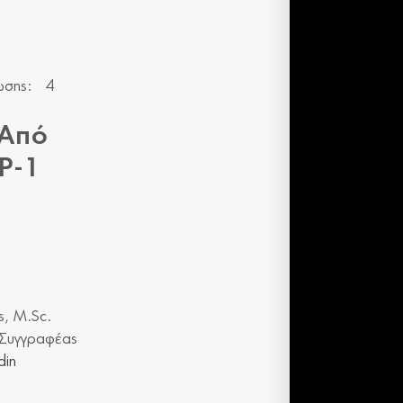
ωσης:
4
 Από
LP-1
ς, M.Sc.
– Συγγραφέας
din