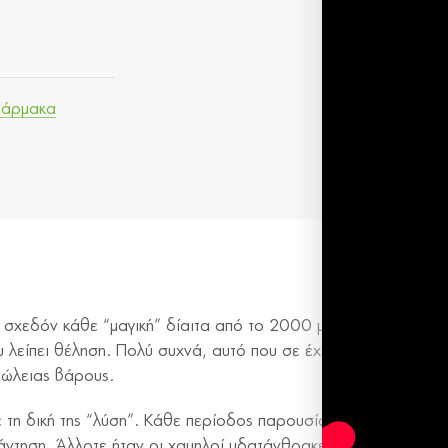
άρμακα
ι σχεδόν κάθε “μαγική” δίαιτα από το 2000 μέχρι σήμερα, δεν
υ λείπει θέληση. Πολύ συχνά, αυτό που σε έχει κουράσει είνα
πώλειας βάρους.
ε τη δική της “λύση”. Κάθε περίοδος παρουσίαζε ένα νέο μον
άντηση. Άλλοτε ήταν οι χαμηλοί υδατάνθρακες, άλλοτε οι απο