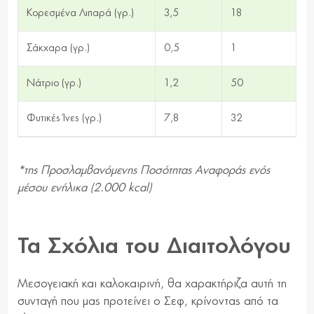
Κορεσμένα Λιπαρά (γρ.)
3,5
18
Σάκχαρα (γρ.)
0,5
1
Νάτριο (γρ.)
1,2
50
Φυτικές Ίνες (γρ.)
7,8
32
*της Προσλαμβανόμενης Ποσότητας Αναφοράς ενός
μέσου ενήλικα (2.000 kcal)
Τα Σχόλια του Διαιτολόγου
Μεσογειακή και καλοκαιρινή, θα χαρακτήριζα αυτή τη
συνταγή που μας προτείνει ο Σεφ, κρίνοντας από τα