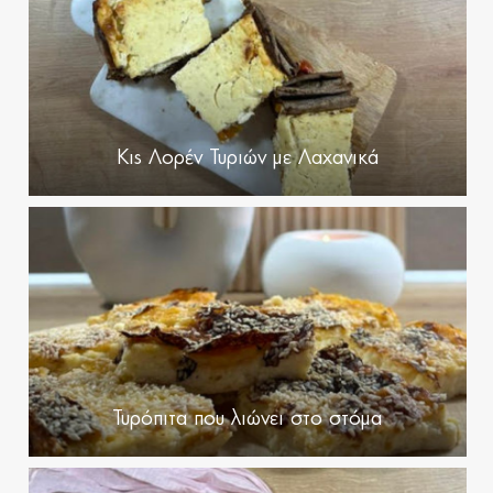
Κις Λορέν Τυριών με Λαχανικά
Τυρόπιτα που λιώνει στο στόμα