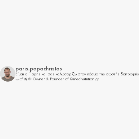
paris.papachristos
Είμαι ο Παρης και σας καλωσορίζω στον κόσμο της σωστής διατροφής
🥗🍗🍌🥘
Owner & Founder of @mednutrition.gr