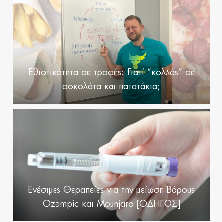
Εθιστικότητα σε τροφές: Γιατί “κολλάς” σε
σοκολάτα και πατατάκια;
Ενέσιμες Θεραπείες για την μείωση Βάρους
Ozempic και Mounjaro [ΟΔΗΓΟΣ]