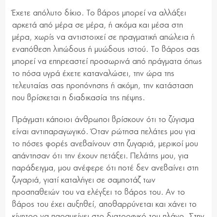
Έχετε απόλυτο δίκιο. Το βάρος μπορεί να αλλάξει
αρκετά από μέρα σε μέρα, ή ακόμα και μέσα στη
μέρα, χωρίς να αντιστοιχεί σε πραγματική απώλεια ή
εναπόθεση λιπώδους ή μυώδους ιστού. Το βάρος σας
μπορεί να επηρεαστεί προσωρινά από πράγματα όπως
το πόσα υγρά έχετε καταναλώσει, την ώρα της
τελευταίας σας προπόνησης ή ακόμη, την κατάσταση
που βρίσκεται η διαδικασία της πέψης.
Πράγματι κάποιοι άνθρωποι βρίσκουν ότι το ζύγισμα
είναι αντιπαραγωγικό. Όταν ρώτησα πελάτες μου για
το πόσες φορές ανεβαίνουν στη ζυγαριά, μερικοί μου
απάντησαν ότι την έχουν πετάξει. Πελάτης μου, για
παράδειγμα, μου ανέφερε ότι ποτέ δεν ανεβαίνει στη
ζυγαριά, γιατί καταλήγει σε σαμποτάζ των
προσπαθειών του να ελέγξει το βάρος του. Αν το
βάρος του έχει αυξηθεί, αποθαρρύνεται και χάνει το
κίνητρο να παραμείνει στο διατροφικό του πλάνο. Στην