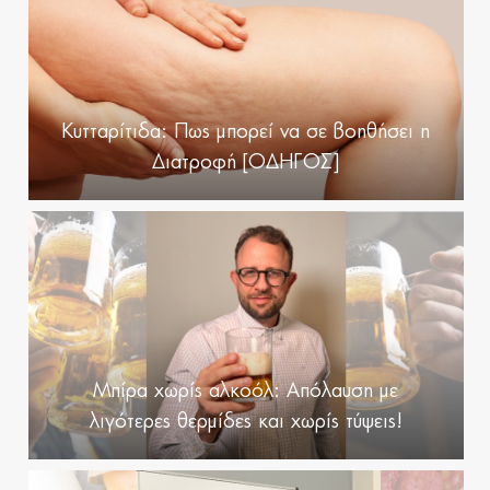
weighing? J Consult Clin Psychol. 2007 Aug;75(4):652-6.
Κυτταρίτιδα: Πως μπορεί να σε βοηθήσει η
Διατροφή [ΟΔΗΓΟΣ]
Μπίρα χωρίς αλκοόλ: Απόλαυση με
λιγότερες θερμίδες και χωρίς τύψεις!