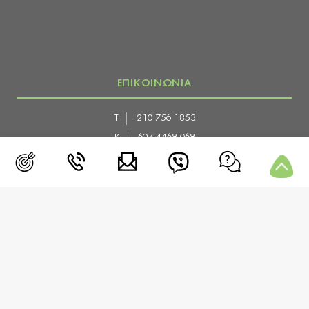
ΕΠΙΚΟΙΝΩΝΙΑ
Τ
210 756 1853
Κ
697 4468 068
E
info@diaitologos.com
Δ
Χρεμωνίδου 19-21
Παγκράτι, Αθήνα