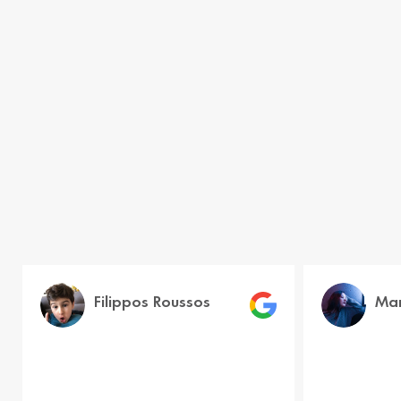
Filippos Roussos
Mar