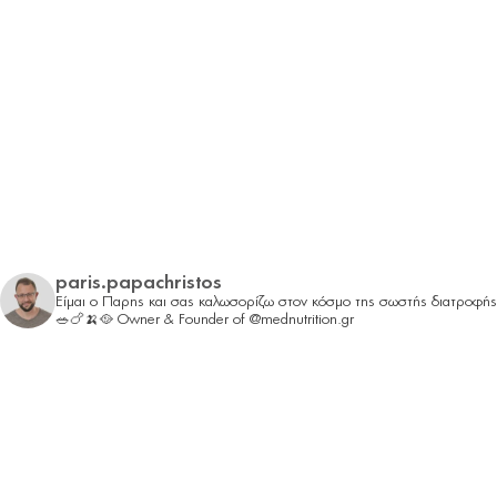
paris.papachristos
Είμαι ο Παρης και σας καλωσορίζω στον κόσμο της σωστής διατροφής
🥗🍗🍌🥘
Owner & Founder of @mednutrition.gr