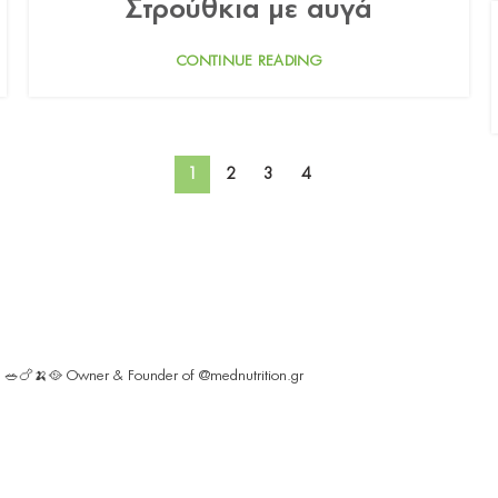
Στρούθκια με αυγά
CONTINUE READING
1
2
3
4
ς 🥗🍗🍌🥘
Owner & Founder of @mednutrition.gr