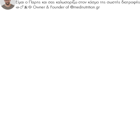
Είμαι ο Παρης και σας καλωσορίζω στον κόσμο της σωστής διατροφής
🥗🍗🍌🥘
Owner & Founder of @mednutrition.gr