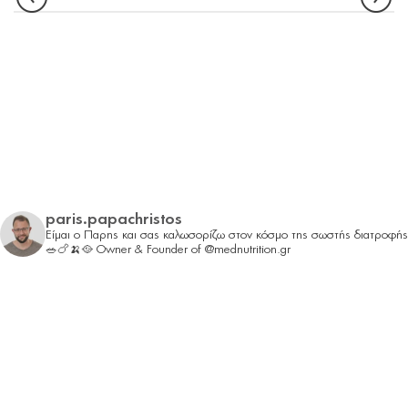
paris.papachristos
Είμαι ο Παρης και σας καλωσορίζω στον κόσμο της σωστής διατροφής
🥗🍗🍌🥘
Owner & Founder of @mednutrition.gr