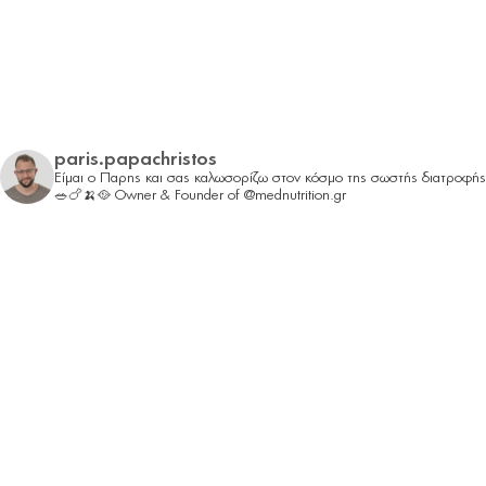
paris.papachristos
Είμαι ο Παρης και σας καλωσορίζω στον κόσμο της σωστής διατροφής
🥗🍗🍌🥘
Owner & Founder of @mednutrition.gr