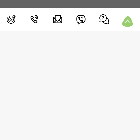
ΜΕΝΟΥ
Blog
Συνεδρία
Μετρήσεις
Media
Επικοινωνία
Συχνές Ερωτήσεις
Περιοχή Μελών