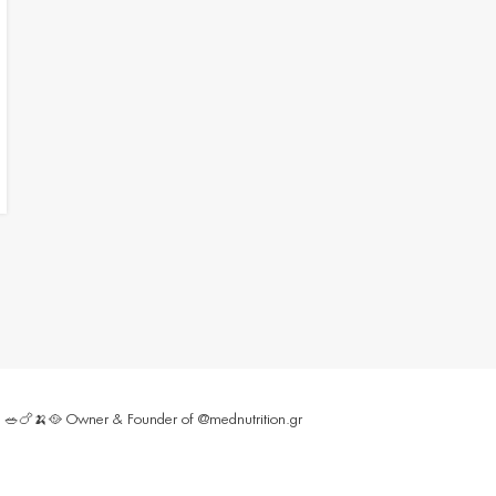
ς 🥗🍗🍌🥘
Owner & Founder of @mednutrition.gr