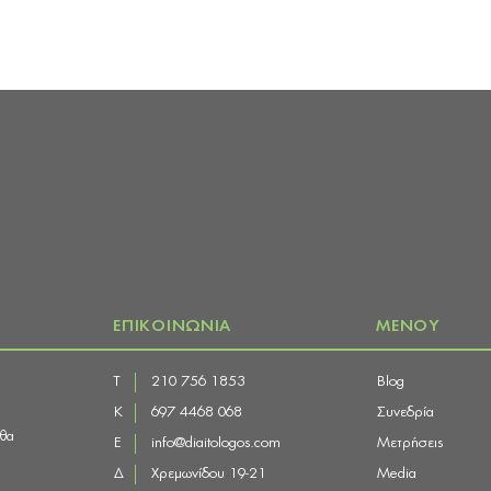
ΕΠΙΚΟΙΝΩΝΙΑ
ΜΕΝΟΥ
Τ
210 756 1853
Blog
Κ
697 4468 068
Συνεδρία
 θα
E
info@diaitologos.com
Μετρήσεις
Δ
Χρεμωνίδου 19-21
Media