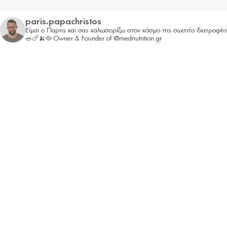
paris.papachristos
Είμαι ο Παρης και σας καλωσορίζω στον κόσμο της σωστής διατροφής
🥗🍗🍌🥘
Owner & Founder of @mednutrition.gr