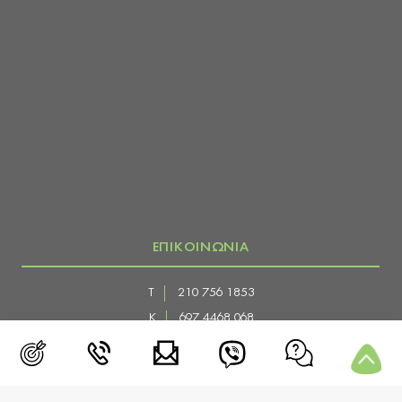
ΕΠΙΚΟΙΝΩΝΙΑ
Τ
210 756 1853
Κ
697 4468 068
E
info@diaitologos.com
Δ
Χρεμωνίδου 19-21
Παγκράτι, Αθήνα