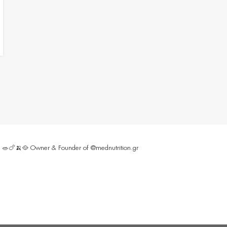
ς 🥗🍗🍌🥘
Owner & Founder of @mednutrition.gr