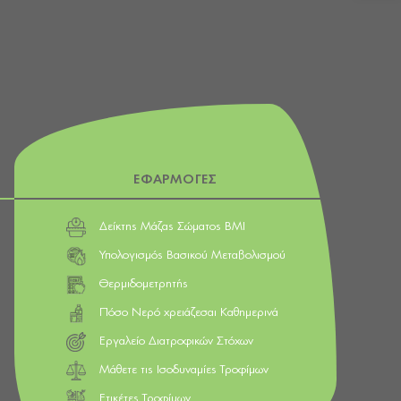
ΕΦΑΡΜΟΓΕΣ
Δείκτης Μάζας Σώματος BMI
Υπολογισμός Βασικού Μεταβολισμού
Θερμιδομετρητής
Πόσο Νερό χρειάζεσαι Καθημερινά
Εργαλείο Διατροφικών Στόχων
Μάθετε τις Ισοδυναμίες Τροφίμων
Ετικέτες Τροφίμων