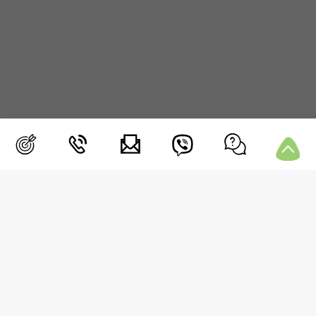
ΜΕΝΟΥ
Blog
Συνεδρία
Μετρήσεις
Media
Επικοινωνία
Συχνές Ερωτήσεις
Περιοχή Μελών