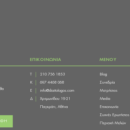
ΕΠΙΚΟΙΝΩΝΙΑ
ΜΕΝΟΥ
Τ
210 756 1853
Blog
Κ
697 4468 068
Συνεδρία
 θα
E
info@diaitologos.com
Μετρήσεις
Δ
Χρεμωνίδου 19-21
Media
Παγκράτι, Αθήνα
Επικοινωνία
Συχνές Ερωτήσεις
Περιοχή Μελών