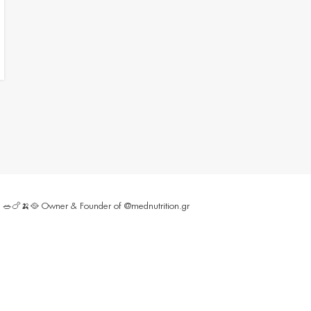
ς 🥗🍗🍌🥘
Owner & Founder of @mednutrition.gr