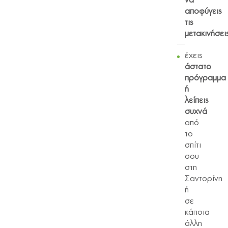
να
αποφύγεις
τις
μετακινήσει
έχεις
άστατο
πρόγραμμα
ή
λείπεις
συχνά
από
το
σπίτι
σου
στη
Σαντορίνη
ή
σε
κάποια
άλλη