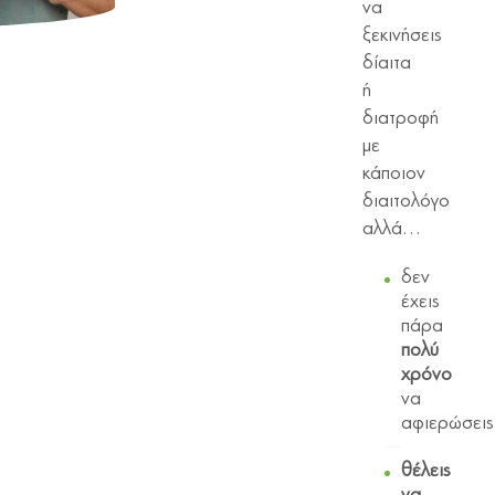
να
ξεκινήσεις
δίαιτα
ή
διατροφή
με
κάποιον
διαιτολόγο
αλλά…
δεν
έχεις
πάρα
πολύ
χρόνο
να
αφιερώσεις
θέλεις