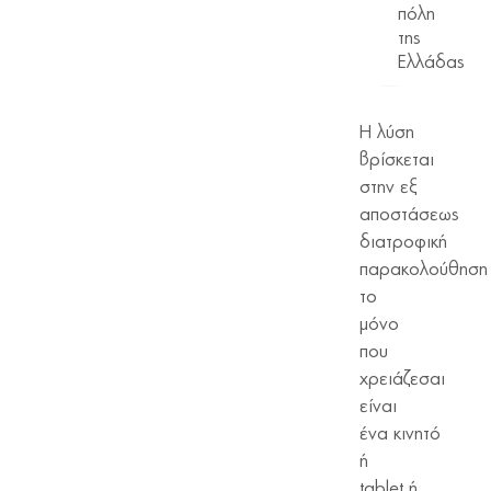
πόλη
της
Ελλάδας
Η λύση
βρίσκεται
στην εξ
αποστάσεως
διατροφική
παρακολούθηση 
το
μόνο
που
χρειάζεσαι
είναι
ένα κινητό
ή
tablet ή