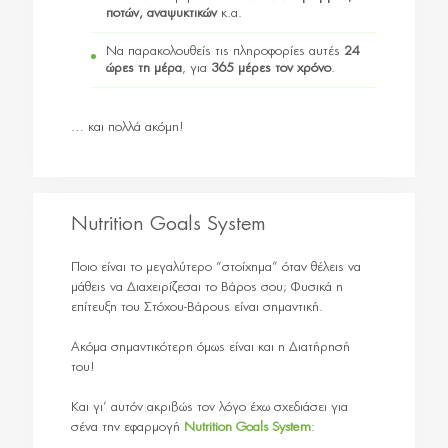
ποτών, αναψυκτικών
κ.α.
Να παρακολουθείς τις πληροφορίες αυτές
24
ώρες τη μέρα
, για
365 μέρες τον χρόνο
.
… και πολλά ακόμη!
Nutrition Goals System
Ποιο είναι το μεγαλύτερο “στοίχημα” όταν θέλεις να
μάθεις να Διαχειρίζεσαι το Βάρος σου; Φυσικά η
επίτευξη του Στόχου-Βάρους είναι σημαντική.
Ακόμα σημαντικότερη όμως είναι και η Διατήρησή
του!
Και γι’ αυτόν ακριβώς τον λόγο έχω σχεδιάσει για
σένα την εφαρμογή
Nutrition Goals System
: