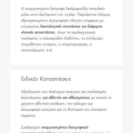
Η ισορροπημένη διατροφή διαδραματίζει σπουδαίο
ρόλο στην διατήρηση της υγείας. Παρέχονται πλήρως
εξατομικευμένες Διατροφικές οδηγίες σύμφωνα με
σύγχρονες
διαιτολογικές συστάσεις για διάφορες
κλινικές καταστάσεις
, όπως τα καρδιαγγειακά
νοσήματα, ο σακχαρώδης διαβήτης, το σύνδρομο
ευερέθιστου εντέρου, η υπερουριχαιμία, η
οστεοπόρωση, κ.ά.
Ειδικές Καταστάσεις
Αξιολόγηση των ιδιαίτερων αναγκών και σχεδιασμός
διαιτολογίου
για αθλητές και αθλούμενους
με σκοπό τη
μέγιστη αθλητική απόδοση, την κάλυψη των
διατροφικών αναγκών και τη βελτίωση της σύστασης
σώματος.
Σχεδιασμός
ισορροπημένου διατροφικού