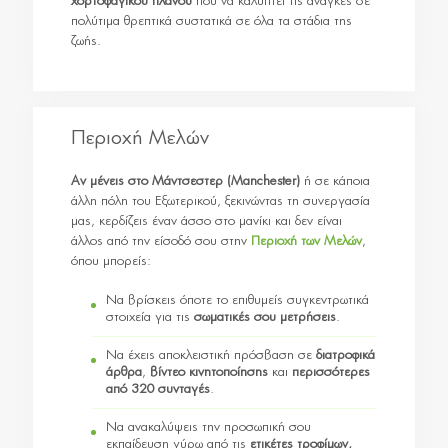
χορτοφαγικού πλάνου
που να καλύπτει τις ανάγκες σε
πολύτιμα θρεπτικά συστατικά σε όλα τα στάδια της
ζωής.
Περιοχή Μελών
Αν μένεις στο Μάντσεστερ (Manchester)
ή σε κάποια
άλλη πόλη του Εξωτερικού, ξεκινώντας τη συνεργασία
μας, κερδίζεις έναν άσσο στο μανίκι και δεν είναι
άλλος από την είσοδό σου στην
Περιοχή των Μελών
,
όπου μπορείς:
Να βρίσκεις όποτε το επιθυμείς συγκεντρωτικά
στοιχεία για τις
σωματικές σου μετρήσεις
.
Να έχεις αποκλειστική πρόσβαση σε
διατροφικά
άρθρα
,
βίντεο κινητοποίησης
και
περισσότερες
από 320 συνταγές
.
Να ανακαλύψεις την προσωπική σου
εκπαίδευση γύρω από τις
ετικέτες τροφίμων,