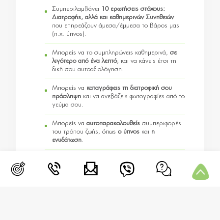
Συμπεριλαμβάνει
10 ερωτήσεις στόχους:
Διατροφής, αλλά και καθημερινών Συνηθειών
που επηρεάζουν άμεσα/έμμεσα το βάρος μας
(π.χ. ύπνος).
Μπορείς να το συμπληρώνεις καθημερινά,
σε
λιγότερο από ένα λεπτό
, και να κάνεις έτσι τη
δική σου αυτοαξιολόγηση.
Μπορείς να
καταγράφεις τη διατροφική σου
πρόσληψη
και να ανεβάζεις φωτογραφίες από το
γεύμα σου.
Μπορείς να
αυτοπαρακολουθείς
συμπεριφορές
του τρόπου ζωής, όπως
ο ύπνος
και
η
ενυδάτωση
.
Μπορείς να
θέσεις τις απορίες σου
και να σου
απαντήσω τη δεδομένη στιγμή σε πραγματικό
χρόνο.
Σταθερός σου στόχος;
Όχι η τελειότητα φυσικά
,
αλλά το να προσθέτεις καθημερινά πόντους
στην υγεία και την ευεξία σου.