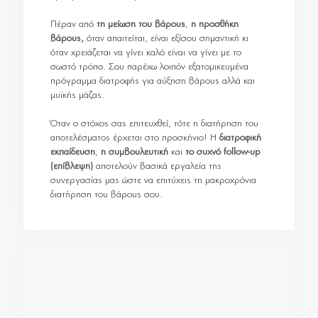
Πέραν από
τη μείωση του βάρους
,
η προσθήκη
βάρους,
όταν απαιτείται, είναι εξίσου σημαντική κι
όταν χρειάζεται να γίνει καλό είναι να γίνει με το
σωστό τρόπο. Σου παρέχω λοιπόν εξατομικευμένα
πρόγραμμα διατροφής για αύξηση βάρους αλλά και
μυϊκής μάζας.
Όταν ο στόχος σας επιτευχθεί, τότε η διατήρηση του
αποτελέσματος έρχεται στο προσκήνιο! Η
διατροφική
εκπαίδευση
,
η συμβουλευτική
και
το συχνό follow-up
(επίβλεψη)
αποτελούν βασικά εργαλεία της
συνεργασίας μας ώστε να επιτύχεις τη μακροχρόνια
διατήρηση του βάρους σου.