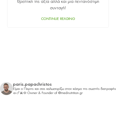
θρεπτική της αξία αλλά και μια πεντανόστιμη
συνταγή!
CONTINUE READING
paris.papachristos
Είμαι ο Παρης και σας καλωσορίζω στον κόσμο της σωστής διατροφής
🥗🍗🍌🥘
Owner & Founder of @mednutrition.gr