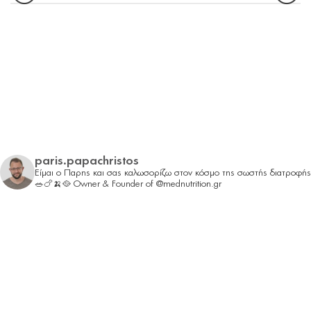
paris.papachristos
Είμαι ο Παρης και σας καλωσορίζω στον κόσμο της σωστής διατροφής
🥗🍗🍌🥘
Owner & Founder of @mednutrition.gr