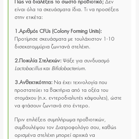
Πώς να διαλέξεις το σωστό προβιοτικό;
Δεν
είναι όλα τα σκευάσματα ίδια. Τι να προσέξεις
στην ετικέτα:
1.Αριθμός CFUs
(Colony
Forming
Units
):
Προτίμησε σκευάσματα με τουλάχιστον 1-10
δισεκατομμύρια ζωντανά στελέχη.
2.Ποικιλία Στελεχών:
Ψάξε για συνδυασμό
Lactobacillus
και
Bifidobacterium
.
3.Ανθεκτικότητα:
Να έχει τεχνολογία που
προστατεύει τα βακτήρια από τα οξέα του
στομάχου (π.χ. εντεροδιαλυτές κάψουλες), ώστε
να φτάσουν ζωντανά στο έντερο.
Πριν επιλέξεις συμπλήρωμα προβιοτικών,
συμβουλέψου τον Διατροφολόγο σου, καθώς
ορισμένα στελέχη μπορεί αρχικά να