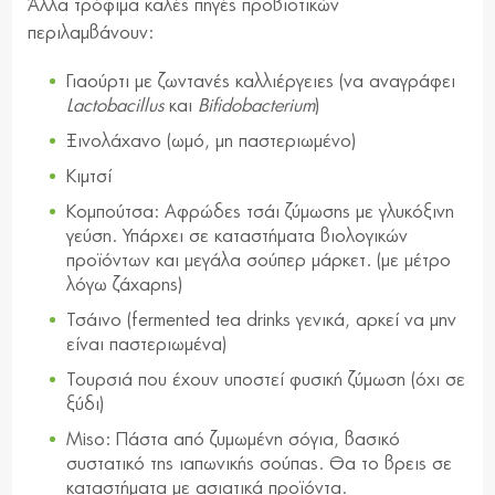
Άλλα τρόφιμα καλές πηγές προβιοτικών
περιλαμβάνουν:
Γιαούρτι με ζωντανές καλλιέργειες (να αναγράφει
Lactobacillus
και
Bifidobacterium
)
Ξινολάχανο (ωμό, μη παστεριωμένο)
Κιμτσί
Κομπούτσα: Αφρώδες τσάι ζύμωσης με γλυκόξινη
γεύση. Υπάρχει σε καταστήματα βιολογικών
προϊόντων και μεγάλα σούπερ μάρκετ. (με μέτρο
λόγω ζάχαρης)
Τσάινο (fermented tea drinks γενικά, αρκεί να μην
είναι παστεριωμένα)
Τουρσιά που έχουν υποστεί φυσική ζύμωση (όχι σε
ξύδι)
Miso: Πάστα από ζυμωμένη σόγια, βασικό
συστατικό της ιαπωνικής σούπας. Θα το βρεις σε
καταστήματα με ασιατικά προϊόντα.