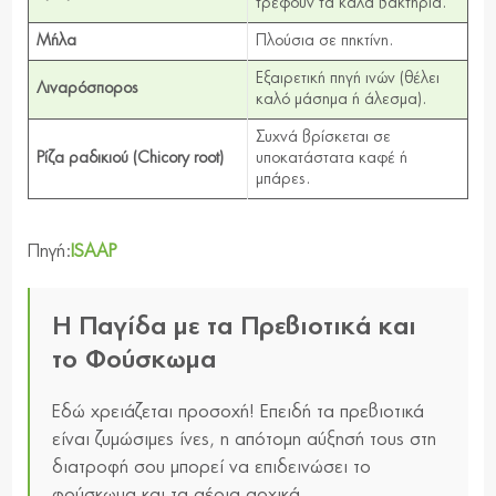
τρέφουν τα καλά βακτήρια.
Μήλα
Πλούσια σε πηκτίνη.
Εξαιρετική πηγή ινών (θέλει
Λιναρόσπορος
καλό μάσημα ή άλεσμα).
Συχνά βρίσκεται σε
Ρίζα ραδικιού (Chicory root)
υποκατάστατα καφέ ή
μπάρες.
Πηγή:
ISAAP
Η Παγίδα με τα Πρεβιοτικά και
το Φούσκωμα
Εδώ χρειάζεται προσοχή! Επειδή τα πρεβιοτικά
είναι ζυμώσιμες ίνες, η απότομη αύξησή τους στη
διατροφή σου μπορεί να επιδεινώσει το
φούσκωμα και τα αέρια αρχικά.