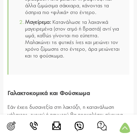
άλλα ζυμώσιμα σάκχαρα, κάνοντας τα
όσπρια πιο «φιλικά» στο έντερο.
Μαγείρεμα:
Κατανάλωσε τα λαχανικά
μαγειρεμένα (στον ατμό ή βραστά) αντί για
ωμά, καθώς γίνονται πιο εύπεπτα.
Μαλακώνει τις φυτικές ίνες και μειώνει τον
χρόνο ζύμωσης στο έντερο, άρα μειώνεται
και το φούσκωμα.
Γαλακτοκομικά και Φούσκωμα
Εάν έχεις δυσανεξία στη λακτόζη, η κατανάλωση
γάλακτος, τυριού ή παγωτού θα προκαλέσει σίγουρα
φούσκωμα και αέρια.
Πιθανές Αντικαταστάσεις: