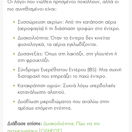
Οι λόγοι που νιώθεις πρησμένος ποικίλλουν, αλλά οι
πιο συνηθισμένοι είναι:
Συσσώρευση αερίων: Από την κατάποση αέρα
(αεροφαγία) ή τη διάσπαση τροφών στο έντερο.
Δυσκοιλιότητα: Όταν το έντερο δεν κινείται
φυσιολογικά, τα αέρια εγκλωβίζονται.
Δυσανεξίες: Όπως στη λακτόζη, στη γλουτένη ή
στη φρουκτόζη.
Σύνδρομο Ευερέθιστου Εντέρου (IBS): Μια συχνή
διαταραχή που επηρεάζει το παχύ έντερο.
Κατακράτηση υγρών: Συχνά λόγω υπερβολικής
κατανάλωσης αλατιού.
Δυσβίωση μικροβιώματος που αναλύω στην
αμέσως επόμενη ενότητα.
Διάβασε επίσης:
Δυσκοιλιότητα: Πώς να την
αντιμετωπίσεις [ΟΔΗΓΟΣ]