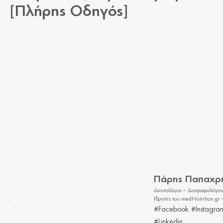
[Πλήρης Οδηγός]
Πάρης Παπαχρ
Διαιτολόγος – Διατροφολόγος
Ιδρυτής του medNutrition.gr
#Facebook
#Instagra
#Linkedin