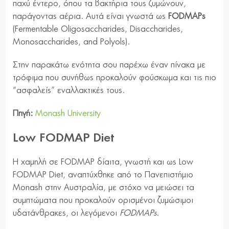
παχύ έντερο, όπου τα βακτήρια τους ζυμώνουν,
παράγοντας αέρια. Αυτά είναι γνωστά ως
FODMAPs
(Fermentable Oligosaccharides, Disaccharides,
Monosaccharides, and Polyols).
Στην παρακάτω ενότητα σου παρέχω έναν πίνακα με
τρόφιμα που συνήθως προκαλούν φούσκωμα και τις πιο
“ασφαλείς” εναλλακτικές τους.
Πηγή:
Monash University
Low FODMAP Diet
Η χαμηλή σε FODMAP δίαιτα, γνωστή και ως Low
FODMAP Diet, αναπτύχθηκε από το Πανεπιστήμιο
Monash στην Αυστραλία, με στόχο να μειώσει τα
συμπτώματα που προκαλούν ορισμένοι ζυμώσιμοι
υδατάνθρακες, οι λεγόμενοι
FODMAPs
.