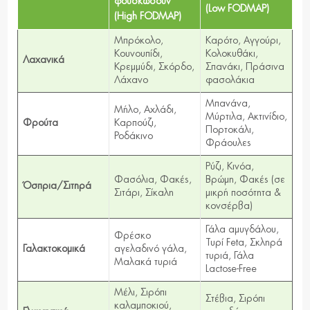
φουσκώσουν
(Low
FODMAP
)
(High
FODMAP
)
Μπρόκολο,
Καρότο, Αγγούρι,
Κουνουπίδι,
Κολοκυθάκι,
Λαχανικά
Κρεμμύδι, Σκόρδο,
Σπανάκι, Πράσινα
Λάχανο
φασολάκια
Μπανάνα,
Μήλο, Αχλάδι,
Μύρτιλα, Ακτινίδιο,
Φρούτα
Καρπούζι,
Πορτοκάλι,
Ροδάκινο
Φράουλες
Ρύζι, Κινόα,
Φασόλια, Φακές,
Βρώμη, Φακές (σε
Όσπρια/Σιτηρά
Σιτάρι, Σίκαλη
μικρή ποσότητα &
κονσέρβα)
Γάλα αμυγδάλου,
Φρέσκο
Τυρί Feta, Σκληρά
Γαλακτοκομικά
αγελαδινό γάλα,
τυριά, Γάλα
Μαλακά τυριά
Lactose-Free
Μέλι, Σιρόπι
Στέβια, Σιρόπι
καλαμποκιού,