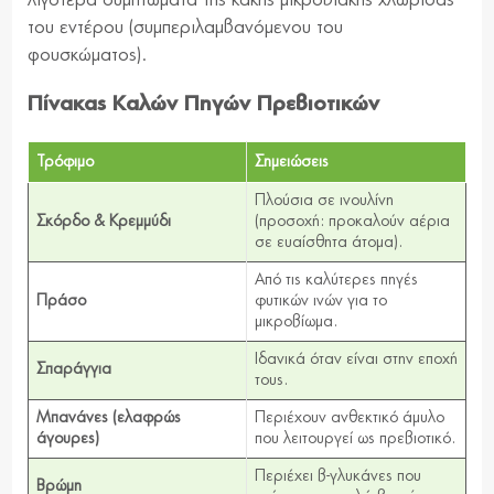
του εντέρου (συμπεριλαμβανόμενου του
φουσκώματος).
Πίνακας Καλών Πηγών Πρεβιοτικών
Τρόφιμο
Σημειώσεις
Πλούσια σε ινουλίνη
Σκόρδο & Κρεμμύδι
(προσοχή: προκαλούν αέρια
σε ευαίσθητα άτομα).
Από τις καλύτερες πηγές
Πράσο
φυτικών ινών για το
μικροβίωμα.
Ιδανικά όταν είναι στην εποχή
Σπαράγγια
τους.
Μπανάνες (ελαφρώς
Περιέχουν ανθεκτικό άμυλο
άγουρες)
που λειτουργεί ως πρεβιοτικό.
Περιέχει β-γλυκάνες που
Βρώμη