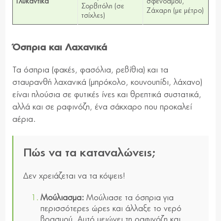
Γλυκαντικά
σφενδάμου,
Σορβιτόλη (σε
Ζάχαρη (με μέτρο)
τσίχλες)
Όσπρια και Λαχανικά
Τα όσπρια (φακές, φασόλια, ρεβίθια) και τα
σταυρανθή λαχανικά (μπρόκολο, κουνουπίδι, λάχανο)
είναι πλούσια σε φυτικές ίνες και θρεπτικά συστατικά,
αλλά και σε ραφινόζη, ένα σάκχαρο που προκαλεί
αέρια.
Πώς να τα καταναλώνεις;
Δεν χρειάζεται να τα κόψεις!
Μούλιασμα:
Μούλιασε τα όσπρια για
περισσότερες ώρες και άλλαξε το νερό
βρασμού. Αυτό μειώνει τη ραφινόζη και